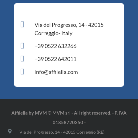

Via del Progresso, 14 - 42015
Correggio- Italy

+39 0522 632266

+39 0522 642011

info@affilella.com
Affilella by MVM © MVM srl - All right reserved. - P. IVA
01858720350 -
Via del Progresso, 14 - 42015 Correggio (RE)